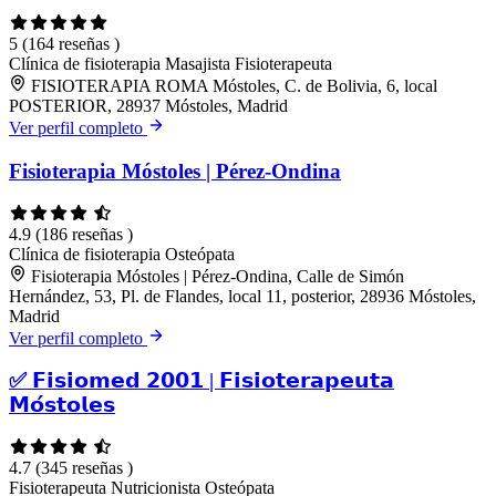
5
(164 reseñas )
Clínica de fisioterapia
Masajista
Fisioterapeuta
FISIOTERAPIA ROMA Móstoles, C. de Bolivia, 6, local
POSTERIOR, 28937 Móstoles, Madrid
Ver perfil completo
Fisioterapia Móstoles | Pérez-Ondina
4.9
(186 reseñas )
Clínica de fisioterapia
Osteópata
Fisioterapia Móstoles | Pérez-Ondina, Calle de Simón
Hernández, 53, Pl. de Flandes, local 11, posterior, 28936 Móstoles,
Madrid
Ver perfil completo
✅ 𝗙𝗶𝘀𝗶𝗼𝗺𝗲𝗱 𝟮𝟬𝟬𝟭 | 𝗙𝗶𝘀𝗶𝗼𝘁𝗲𝗿𝗮𝗽𝗲𝘂𝘁𝗮
𝗠𝗼́𝘀𝘁𝗼𝗹𝗲𝘀
4.7
(345 reseñas )
Fisioterapeuta
Nutricionista
Osteópata