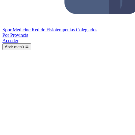
Sport
Medicine
Red de Fisioterapeutas Colegiados
Por Provincia
Acceder
Abrir menú