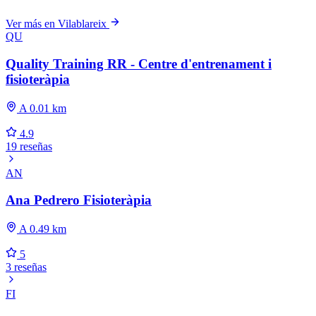
Ver más en Vilablareix
QU
Quality Training RR - Centre d'entrenament i
fisioteràpia
A 0.01 km
4.9
19 reseñas
AN
Ana Pedrero Fisioteràpia
A 0.49 km
5
3 reseñas
FI