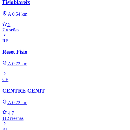
Fisioblareix
A 0.54 km
5
7 reseñas
RE
Reset Fisio
A 0.72 km
CE
CENTRE CENIT
A 0.72 km
4.7
112 reseñas
BL