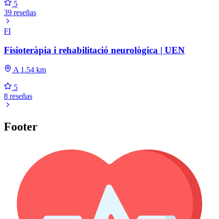
5
39 reseñas
FI
Fisioteràpia i rehabilitació neurològica | UEN
A 1.54 km
5
8 reseñas
Footer