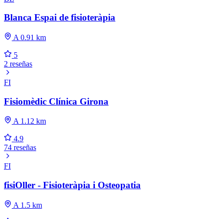
Blanca Espai de fisioteràpia
A 0.91 km
5
2 reseñas
FI
Fisiomèdic Clínica Girona
A 1.12 km
4.9
74 reseñas
FI
fisiOller - Fisioteràpia i Osteopatia
A 1.5 km