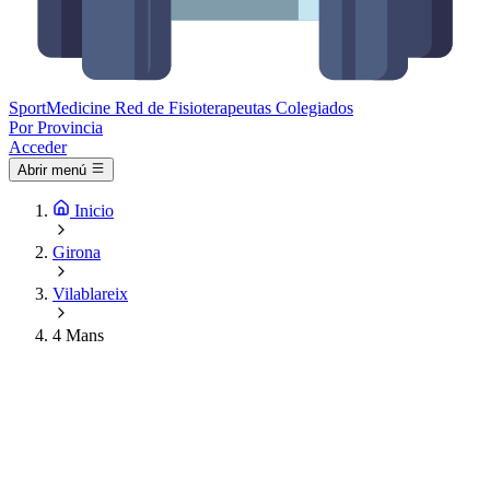
Sport
Medicine
Red de Fisioterapeutas Colegiados
Por Provincia
Acceder
Abrir menú
Inicio
Girona
Vilablareix
4 Mans