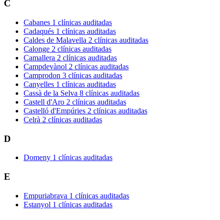
C
Cabanes
1 clínicas auditadas
Cadaqués
1 clínicas auditadas
Caldes de Malavella
2 clínicas auditadas
Calonge
2 clínicas auditadas
Camallera
2 clínicas auditadas
Campdevànol
2 clínicas auditadas
Camprodon
3 clínicas auditadas
Canyelles
1 clínicas auditadas
Cassà de la Selva
8 clínicas auditadas
Castell d'Aro
2 clínicas auditadas
Castelló d'Empúries
2 clínicas auditadas
Celrà
2 clínicas auditadas
D
Domeny
1 clínicas auditadas
E
Empuriabrava
1 clínicas auditadas
Estanyol
1 clínicas auditadas