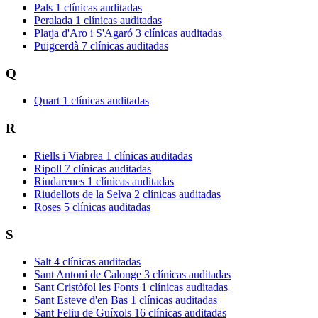
Pals
1 clínicas auditadas
Peralada
1 clínicas auditadas
Platja d'Aro i S'Agaró
3 clínicas auditadas
Puigcerdà
7 clínicas auditadas
Q
Quart
1 clínicas auditadas
R
Riells i Viabrea
1 clínicas auditadas
Ripoll
7 clínicas auditadas
Riudarenes
1 clínicas auditadas
Riudellots de la Selva
2 clínicas auditadas
Roses
5 clínicas auditadas
S
Salt
4 clínicas auditadas
Sant Antoni de Calonge
3 clínicas auditadas
Sant Cristòfol les Fonts
1 clínicas auditadas
Sant Esteve d'en Bas
1 clínicas auditadas
Sant Feliu de Guíxols
16 clínicas auditadas