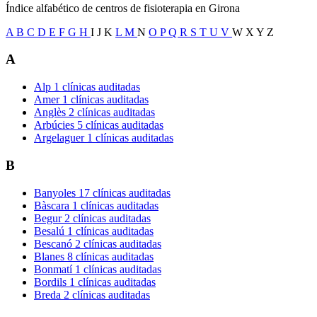
Índice alfabético de centros de fisioterapia en Girona
A
B
C
D
E
F
G
H
I
J
K
L
M
N
O
P
Q
R
S
T
U
V
W
X
Y
Z
A
Alp
1 clínicas auditadas
Amer
1 clínicas auditadas
Anglès
2 clínicas auditadas
Arbúcies
5 clínicas auditadas
Argelaguer
1 clínicas auditadas
B
Banyoles
17 clínicas auditadas
Bàscara
1 clínicas auditadas
Begur
2 clínicas auditadas
Besalú
1 clínicas auditadas
Bescanó
2 clínicas auditadas
Blanes
8 clínicas auditadas
Bonmatí
1 clínicas auditadas
Bordils
1 clínicas auditadas
Breda
2 clínicas auditadas