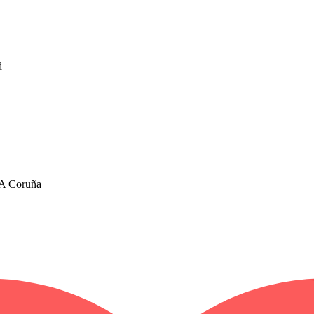
d
 A Coruña