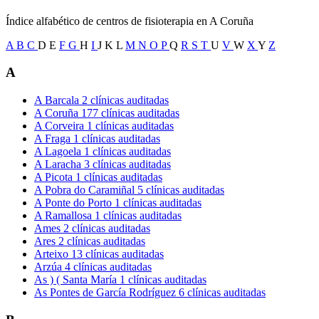
Índice alfabético de centros de fisioterapia en A Coruña
A
B
C
D
E
F
G
H
I
J
K
L
M
N
O
P
Q
R
S
T
U
V
W
X
Y
Z
A
A Barcala
2 clínicas auditadas
A Coruña
177 clínicas auditadas
A Corveira
1 clínicas auditadas
A Fraga
1 clínicas auditadas
A Lagoela
1 clínicas auditadas
A Laracha
3 clínicas auditadas
A Picota
1 clínicas auditadas
A Pobra do Caramiñal
5 clínicas auditadas
A Ponte do Porto
1 clínicas auditadas
A Ramallosa
1 clínicas auditadas
Ames
2 clínicas auditadas
Ares
2 clínicas auditadas
Arteixo
13 clínicas auditadas
Arzúa
4 clínicas auditadas
As ) ( Santa María
1 clínicas auditadas
As Pontes de García Rodríguez
6 clínicas auditadas