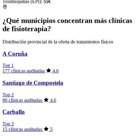
Tendinopatías (EPI):
55€
¿Qué municipios concentran más clínicas
de fisioterapia?
Distribución provincial de la oferta de tratamientos físicos
A Coruña
Top 1
177 clínicas auditadas
4.6
Santiago de Compostela
Top 2
80 clínicas auditadas
4.6
Carballo
Top 3
15 clínicas auditadas
5