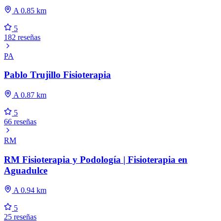
A 0.85 km
5
182 reseñas
PA
Pablo Trujillo Fisioterapia
A 0.87 km
5
66 reseñas
RM
RM Fisioterapia y Podología | Fisioterapia en
Aguadulce
A 0.94 km
5
25 reseñas