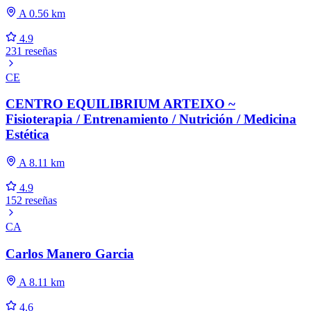
A 0.56 km
4.9
231 reseñas
CE
CENTRO EQUILIBRIUM ARTEIXO ~
Fisioterapia / Entrenamiento / Nutrición / Medicina
Estética
A 8.11 km
4.9
152 reseñas
CA
Carlos Manero Garcia
A 8.11 km
4.6