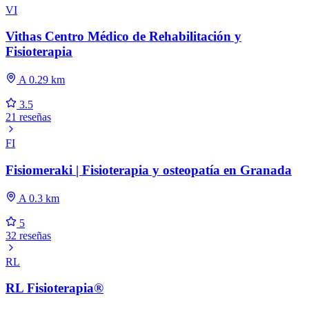
VI
Vithas Centro Médico de Rehabilitación y
Fisioterapia
A 0.29 km
3.5
21 reseñas
FI
Fisiomeraki | Fisioterapia y osteopatía en Granada
A 0.3 km
5
32 reseñas
RL
RL Fisioterapia®️