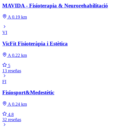
MAVIDA - Fisioterapia & Neurorehabilitació
A 0.19 km
VI
VicFit Fisioteràpia i Estètica
A 0.22 km
5
13 reseñas
FI
Fisiosport&Medestètic
A 0.24 km
4.8
32 reseñas