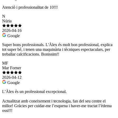
Atenció i professionalitat de 10!!!
N
Núria
2026-04-16
Google
Super bons professionals. L'Àlex és molt bon professional, explica
tot super bé, i tenen una maquinària i tècniques espectaculars, per
treballar calcificacions. Bonissim!!
MF
Mar Forner
2026-04-12
Google
L’Àlex és un professional excepcional.
Actualitzat amb coneixement i tecnologia, fan del seu centre el
millor! Gràcies per cuidar-me l’esquena i haver-me tractat l’èdema
ossi!!!