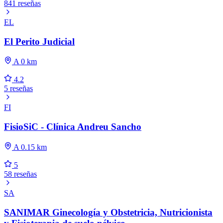
841 reseñas
EL
El Perito Judicial
A 0 km
4.2
5 reseñas
FI
FisioSiC - Clínica Andreu Sancho
A 0.15 km
5
58 reseñas
SA
SANIMAR Ginecología y Obstetricia, Nutricionista