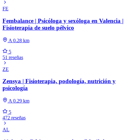
FE
Fembalance | Psicóloga y sexóloga en Valencia |
Fisioterapia de suelo pélvico
A 0.28 km
5
51 reseñas
ZE
Zensya | Fisioterapia, podología, nutrición y
psicología
A 0.29 km
5
472 reseñas
AL