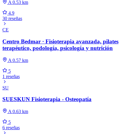
A 0.53 km
4.9
30 reseñas
CE
Centro Bedmar · Fisioterapia avanzada, pilates
terapéutico, podología, psicología y nutrición
A 0.57 km
5
1 reseñas
SU
SUESKUN Fisioterapia - Osteopatía
A 0.63 km
5
6 reseñas