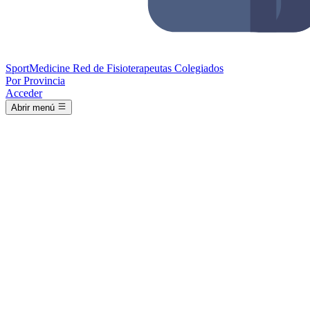
Sport
Medicine
Red de Fisioterapeutas Colegiados
Por Provincia
Acceder
Abrir menú