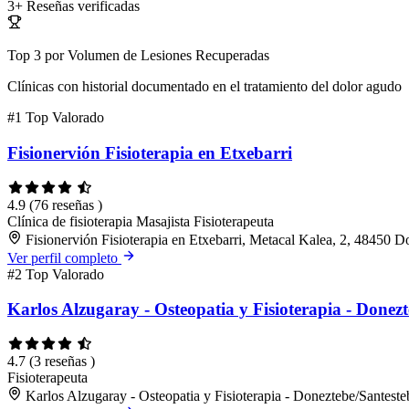
3+
Reseñas verificadas
Top 3 por Volumen de Lesiones Recuperadas
Clínicas con historial documentado en el tratamiento del dolor agudo
#1
Top Valorado
Fisionervión Fisioterapia en Etxebarri
4.9
(76 reseñas )
Clínica de fisioterapia
Masajista
Fisioterapeuta
Fisionervión Fisioterapia en Etxebarri, Metacal Kalea, 2, 48450 D
Ver perfil completo
#2
Top Valorado
Karlos Alzugaray - Osteopatia y Fisioterapia - Donez
4.7
(3 reseñas )
Fisioterapeuta
Karlos Alzugaray - Osteopatia y Fisioterapia - Doneztebe/Santeste