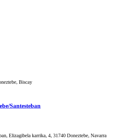
oneztebe, Biscay
tebe/Santesteban
ban, Elizagibela karrika, 4, 31740 Doneztebe, Navarra