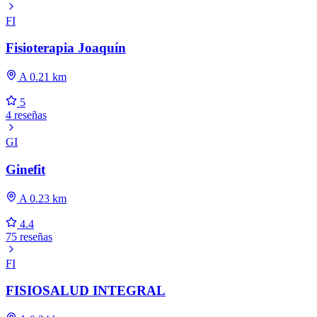
FI
Fisioterapia Joaquín
A 0.21 km
5
4 reseñas
GI
Ginefit
A 0.23 km
4.4
75 reseñas
FI
FISIOSALUD INTEGRAL