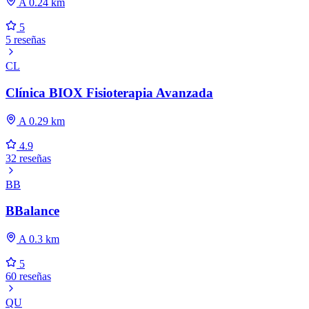
A 0.24 km
5
5 reseñas
CL
Clínica BIOX Fisioterapia Avanzada
A 0.29 km
4.9
32 reseñas
BB
BBalance
A 0.3 km
5
60 reseñas
QU