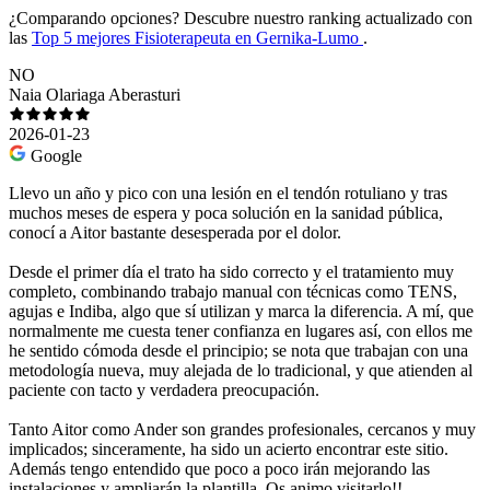
¿Comparando opciones?
Descubre nuestro ranking actualizado con
las
Top 5 mejores Fisioterapeuta en Gernika-Lumo
.
NO
Naia Olariaga Aberasturi
2026-01-23
Google
Llevo un año y pico con una lesión en el tendón rotuliano y tras
muchos meses de espera y poca solución en la sanidad pública,
conocí a Aitor bastante desesperada por el dolor.
Desde el primer día el trato ha sido correcto y el tratamiento muy
completo, combinando trabajo manual con técnicas como TENS,
agujas e Indiba, algo que sí utilizan y marca la diferencia. A mí, que
normalmente me cuesta tener confianza en lugares así, con ellos me
he sentido cómoda desde el principio; se nota que trabajan con una
metodología nueva, muy alejada de lo tradicional, y que atienden al
paciente con tacto y verdadera preocupación.
Tanto Aitor como Ander son grandes profesionales, cercanos y muy
implicados; sinceramente, ha sido un acierto encontrar este sitio.
Además tengo entendido que poco a poco irán mejorando las
instalaciones y ampliarán la plantilla. Os animo visitarlo!!