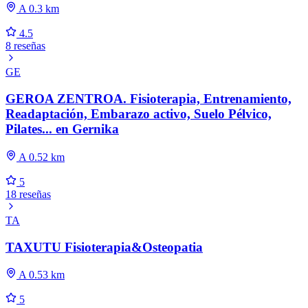
A 0.3 km
4.5
8 reseñas
GE
GEROA ZENTROA. Fisioterapia, Entrenamiento,
Readaptación, Embarazo activo, Suelo Pélvico,
Pilates... en Gernika
A 0.52 km
5
18 reseñas
TA
TAXUTU Fisioterapia&Osteopatia
A 0.53 km
5