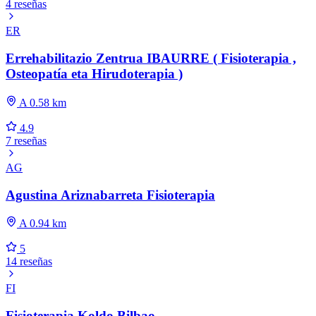
4 reseñas
ER
Errehabilitazio Zentrua IBAURRE ( Fisioterapia ,
Osteopatía eta Hirudoterapia )
A 0.58 km
4.9
7 reseñas
AG
Agustina Ariznabarreta Fisioterapia
A 0.94 km
5
14 reseñas
FI
Fisioterapia Koldo Bilbao