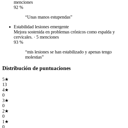
menciones
92
%
“Unas manos estupendas”
Estabilidad lesiones
emergente
Mejora sostenida en problemas crónicos como espalda y
cervicales. · 5 menciones
93
%
“mis lesiones se han estabilizado y apenas tengo
molestias”
Distribución de puntuaciones
5
★
13
4
★
0
3
★
0
2
★
0
1
★
0