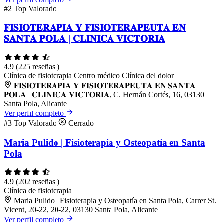
#2
Top Valorado
𝐅𝐈𝐒𝐈𝐎𝐓𝐄𝐑𝐀𝐏𝐈𝐀 𝐘 𝐅𝐈𝐒𝐈𝐎𝐓𝐄𝐑𝐀𝐏𝐄𝐔𝐓𝐀 𝐄𝐍
𝐒𝐀𝐍𝐓𝐀 𝐏𝐎𝐋𝐀 | 𝐂𝐋𝐈𝐍𝐈𝐂𝐀 𝐕𝐈𝐂𝐓𝐎𝐑𝐈𝐀
4.9
(225 reseñas )
Clínica de fisioterapia
Centro médico
Clínica del dolor
𝐅𝐈𝐒𝐈𝐎𝐓𝐄𝐑𝐀𝐏𝐈𝐀 𝐘 𝐅𝐈𝐒𝐈𝐎𝐓𝐄𝐑𝐀𝐏𝐄𝐔𝐓𝐀 𝐄𝐍 𝐒𝐀𝐍𝐓𝐀
𝐏𝐎𝐋𝐀 | 𝐂𝐋𝐈𝐍𝐈𝐂𝐀 𝐕𝐈𝐂𝐓𝐎𝐑𝐈𝐀, C. Hernán Cortés, 16, 03130
Santa Pola, Alicante
Ver perfil completo
#3
Top Valorado
Cerrado
Maria Pulido | Fisioterapia y Osteopatía en Santa
Pola
4.9
(202 reseñas )
Clínica de fisioterapia
Maria Pulido | Fisioterapia y Osteopatía en Santa Pola, Carrer St.
Vicent, 20-22, 20-22, 03130 Santa Pola, Alicante
Ver perfil completo