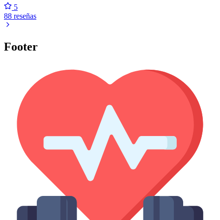
5
88 reseñas
Footer