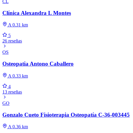
CL
Clínica Alexandra L Montes
A 0.31 km
5
26 reseñas
OS
Osteopatia Antono Caballero
A 0.33 km
4
13 reseñas
GO
Gonzalo Cueto Fisioterapia Osteopatía C-36-003445
A 0.36 km