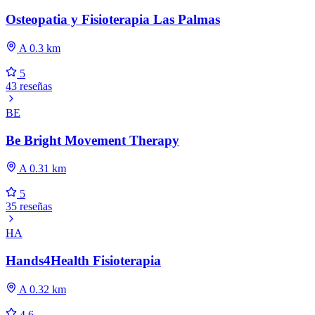
Osteopatia y Fisioterapia Las Palmas
A 0.3 km
5
43 reseñas
BE
Be Bright Movement Therapy
A 0.31 km
5
35 reseñas
HA
Hands4Health Fisioterapia
A 0.32 km
4.6