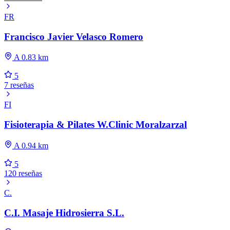
FR
Francisco Javier Velasco Romero
A 0.83 km
5
7 reseñas
FI
Fisioterapia & Pilates W.Clinic Moralzarzal
A 0.94 km
5
120 reseñas
C.
C.I. Masaje Hidrosierra S.L.