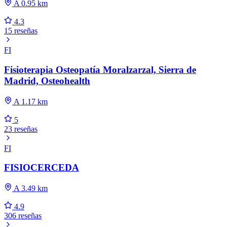
A 0.95 km
4.3
15 reseñas
FI
Fisioterapia Osteopatía Moralzarzal, Sierra de
Madrid, Osteohealth
A 1.17 km
5
23 reseñas
FI
FISIOCERCEDA
A 3.49 km
4.9
306 reseñas