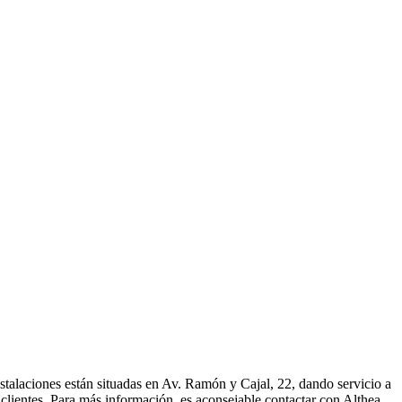
nstalaciones están situadas en Av. Ramón y Cajal, 22, dando servicio a
s clientes. Para más información, es aconsejable contactar con Althea,