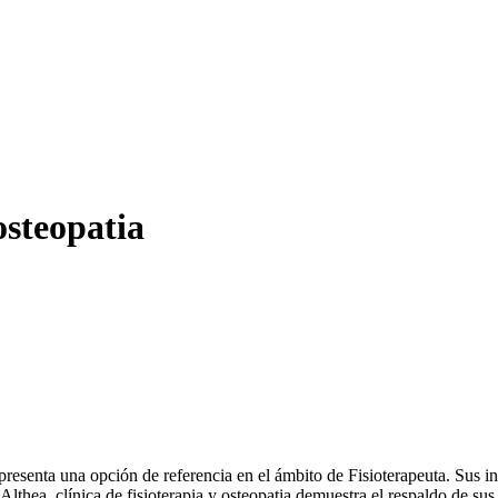
 osteopatia
epresenta una opción de referencia en el ámbito de Fisioterapeuta. Sus i
 Althea, clínica de fisioterapia y osteopatia demuestra el respaldo de su