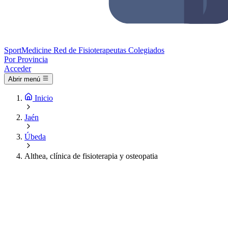
Sport
Medicine
Red de Fisioterapeutas Colegiados
Por Provincia
Acceder
Abrir menú
Inicio
Jaén
Úbeda
Althea, clínica de fisioterapia y osteopatia