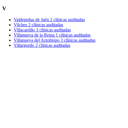
V
Valdepeñas de Jaén
2 clínicas auditadas
Vilches
2 clínicas auditadas
Villacarrillo
3 clínicas auditadas
Villanueva de la Reina
1 clínicas auditadas
Villanueva del Arzobispo
3 clínicas auditadas
Villargordo
2 clínicas auditadas