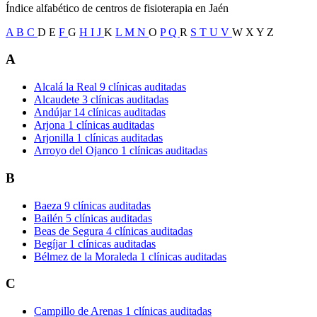
Índice alfabético de centros de fisioterapia en Jaén
A
B
C
D
E
F
G
H
I
J
K
L
M
N
O
P
Q
R
S
T
U
V
W
X
Y
Z
A
Alcalá la Real
9 clínicas auditadas
Alcaudete
3 clínicas auditadas
Andújar
14 clínicas auditadas
Arjona
1 clínicas auditadas
Arjonilla
1 clínicas auditadas
Arroyo del Ojanco
1 clínicas auditadas
B
Baeza
9 clínicas auditadas
Bailén
5 clínicas auditadas
Beas de Segura
4 clínicas auditadas
Begíjar
1 clínicas auditadas
Bélmez de la Moraleda
1 clínicas auditadas
C
Campillo de Arenas
1 clínicas auditadas