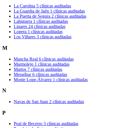
La Carolina
5 clínicas auditadas
La Guardia de Jaén
1 clínicas auditadas
La Puerta de Segura
2 clínicas auditadas
Lahiguera
1 clínicas auditadas
Linares
24 clínicas auditadas
Lopera
1 clínicas auditadas
Los Villares
3 clínicas auditadas
M
Mancha Real
6 clínicas auditadas
Marmolejo
1 clínicas auditadas
Martos
7 clínicas auditadas
Mengíbar
6 clínicas auditadas
Monte Lope-Álvarez
1 clínicas auditadas
N
Navas de San Juan
2 clínicas auditadas
P
Peal de Becerro
3 clínicas auditadas