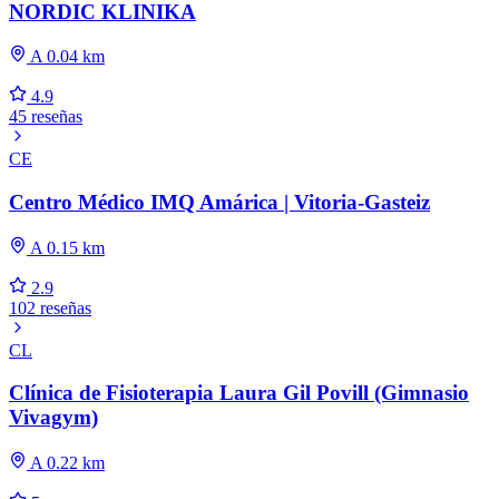
NORDIC KLINIKA
A 0.04 km
4.9
45 reseñas
CE
Centro Médico IMQ Amárica | Vitoria-Gasteiz
A 0.15 km
2.9
102 reseñas
CL
Clínica de Fisioterapia Laura Gil Povill (Gimnasio
Vivagym)
A 0.22 km