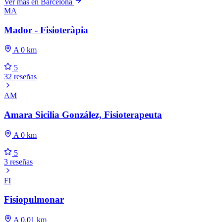
Ver más en Barcelona
MA
Mador - Fisioteràpia
A 0 km
5
32 reseñas
AM
Amara Sicilia González, Fisioterapeuta
A 0 km
5
3 reseñas
FI
Fisiopulmonar
A 0.01 km