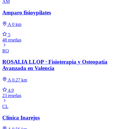
AM
Amparo fisioypilates
A 0 km
5
48 reseñas
RO
ROSALIA LLOP · Fisioterapia y Osteopatía
Avanzada en Valencia
A 0.27 km
4.9
23 reseñas
CL
Clínica Inarejos