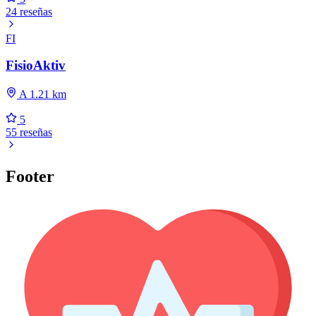
24 reseñas
FI
FisioAktiv
A 1.21 km
5
55 reseñas
Footer