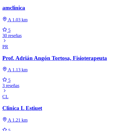
amclinica
A 1.03 km
5
30 reseñas
PR
Prof. Adrián Angón Tortosa, Fisioterapeuta
A 1.13 km
5
3 reseñas
CL
Clinica L Estiuet
A 1.21 km
5