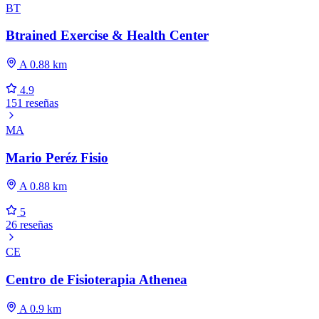
BT
Btrained Exercise & Health Center
A 0.88 km
4.9
151 reseñas
MA
Mario Peréz Fisio
A 0.88 km
5
26 reseñas
CE
Centro de Fisioterapia Athenea
A 0.9 km