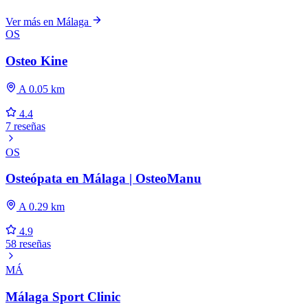
Ver más en Málaga
OS
Osteo Kine
A 0.05 km
4.4
7 reseñas
OS
Osteópata en Málaga | OsteoManu
A 0.29 km
4.9
58 reseñas
MÁ
Málaga Sport Clinic