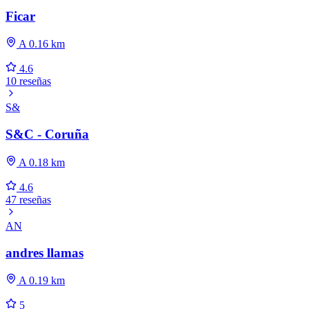
Ficar
A 0.16 km
4.6
10 reseñas
S&
S&C - Coruña
A 0.18 km
4.6
47 reseñas
AN
andres llamas
A 0.19 km
5