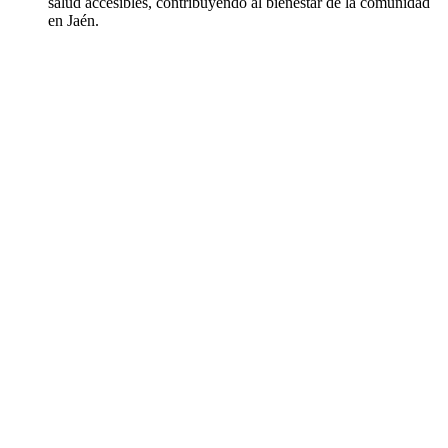
salud accesibles, contribuyendo al bienestar de la comunidad
en Jaén.