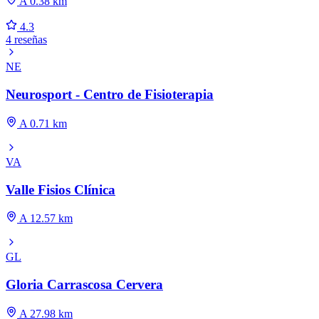
A 0.38 km
4.3
4 reseñas
NE
Neurosport - Centro de Fisioterapia
A 0.71 km
VA
Valle Fisios Clínica
A 12.57 km
GL
Gloria Carrascosa Cervera
A 27.98 km