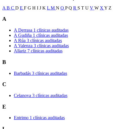
A
B
C
D
E
F
G
H
I
J
K
L
M
N
O
P
Q
R
S
T
U
V
W
X
Y
Z
A
A Derrasa
1 clínicas auditadas
A Gudiña
1 clínicas auditadas
A Rúa
3 clínicas auditadas
A Valenza
3 clínicas auditadas
Allariz
7 clínicas auditadas
B
Barbadás
3 clínicas auditadas
C
Celanova
3 clínicas auditadas
E
Entrimo
1 clínicas auditadas
L