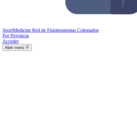
Sport
Medicine
Red de Fisioterapeutas Colegiados
Por Provincia
Acceder
Abrir menú