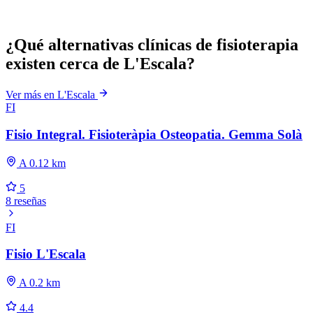
¿Qué alternativas clínicas de fisioterapia
existen cerca de L'Escala?
Ver más en L'Escala
FI
Fisio Integral. Fisioteràpia Osteopatia. Gemma Solà
A 0.12 km
5
8 reseñas
FI
Fisio L'Escala
A 0.2 km
4.4