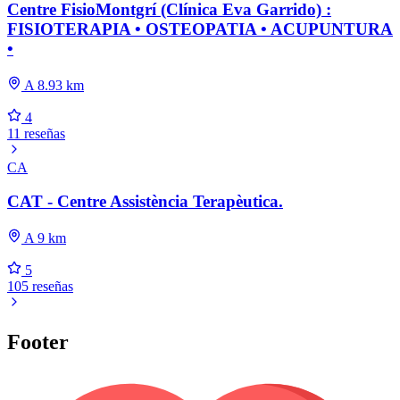
Centre FisioMontgrí (Clínica Eva Garrido) :
FISIOTERAPIA • OSTEOPATIA • ACUPUNTURA
•
A 8.93 km
4
11 reseñas
CA
CAT - Centre Assistència Terapèutica.
A 9 km
5
105 reseñas
Footer