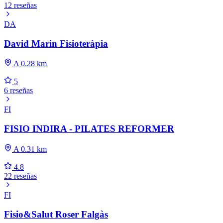
12 reseñas
DA
David Marin Fisioteràpia
A 0.28 km
5
6 reseñas
FI
FISIO INDIRA - PILATES REFORMER
A 0.31 km
4.8
22 reseñas
FI
Fisio&Salut Roser Falgàs