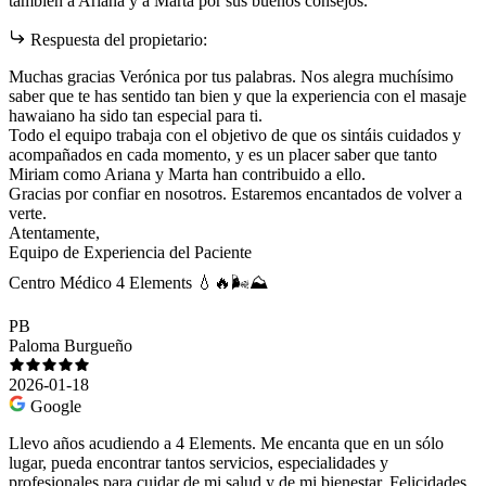
también a Ariana y a Marta por sus buenos consejos.
Respuesta del propietario:
Muchas gracias Verónica por tus palabras. Nos alegra muchísimo
saber que te has sentido tan bien y que la experiencia con el masaje
hawaiano ha sido tan especial para ti.
Todo el equipo trabaja con el objetivo de que os sintáis cuidados y
acompañados en cada momento, y es un placer saber que tanto
Miriam como Ariana y Marta han contribuido a ello.
Gracias por confiar en nosotros. Estaremos encantados de volver a
verte.
Atentamente,
Equipo de Experiencia del Paciente
Centro Médico 4 Elements 💧🔥🌬️⛰️
PB
Paloma Burgueño
2026-01-18
Google
Llevo años acudiendo a 4 Elements. Me encanta que en un sólo
lugar, pueda encontrar tantos servicios, especialidades y
profesionales para cuidar de mi salud y de mi bienestar. Felicidades