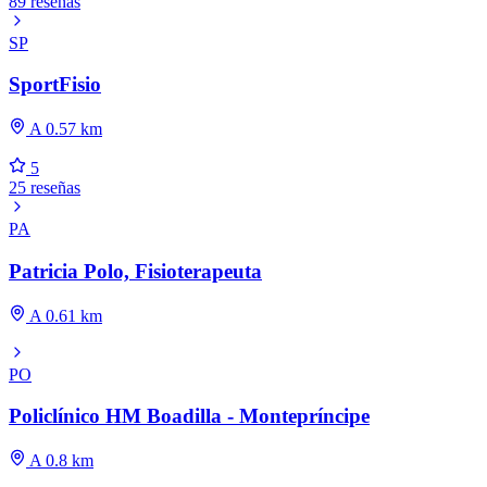
89 reseñas
SP
SportFisio
A 0.57 km
5
25 reseñas
PA
Patricia Polo, Fisioterapeuta
A 0.61 km
PO
Policlínico HM Boadilla - Montepríncipe
A 0.8 km