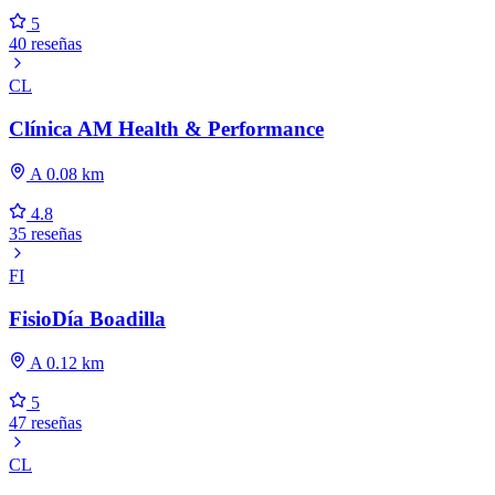
5
40 reseñas
CL
Clínica AM Health & Performance
A 0.08 km
4.8
35 reseñas
FI
FisioDía Boadilla
A 0.12 km
5
47 reseñas
CL