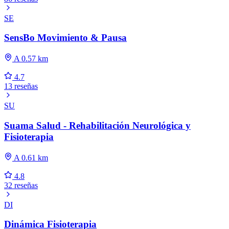
SE
SensBo Movimiento & Pausa
A 0.57 km
4.7
13 reseñas
SU
Suama Salud - Rehabilitación Neurológica y
Fisioterapia
A 0.61 km
4.8
32 reseñas
DI
Dinámica Fisioterapia