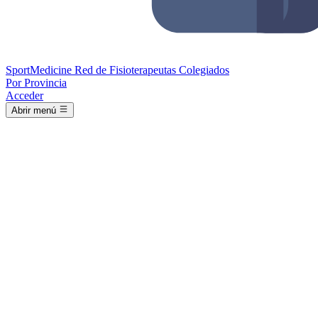
Sport
Medicine
Red de Fisioterapeutas Colegiados
Por Provincia
Acceder
Abrir menú