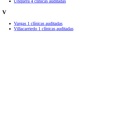
Unquera
4 clínicas auditadas
V
Vargas
1 clínicas auditadas
Villacarriedo
1 clínicas auditadas