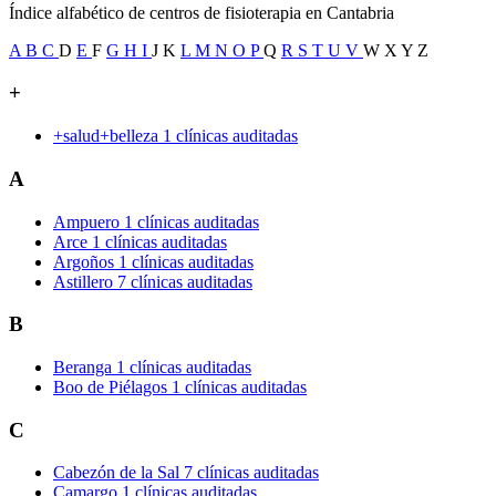
Índice alfabético de centros de fisioterapia en Cantabria
A
B
C
D
E
F
G
H
I
J
K
L
M
N
O
P
Q
R
S
T
U
V
W
X
Y
Z
+
+salud+belleza
1 clínicas auditadas
A
Ampuero
1 clínicas auditadas
Arce
1 clínicas auditadas
Argoños
1 clínicas auditadas
Astillero
7 clínicas auditadas
B
Beranga
1 clínicas auditadas
Boo de Piélagos
1 clínicas auditadas
C
Cabezón de la Sal
7 clínicas auditadas
Camargo
1 clínicas auditadas