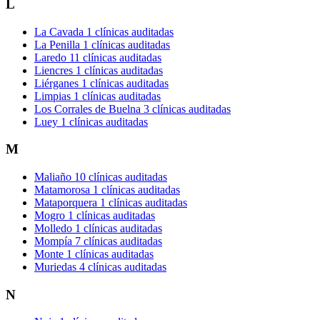
L
La Cavada
1 clínicas auditadas
La Penilla
1 clínicas auditadas
Laredo
11 clínicas auditadas
Liencres
1 clínicas auditadas
Liérganes
1 clínicas auditadas
Limpias
1 clínicas auditadas
Los Corrales de Buelna
3 clínicas auditadas
Luey
1 clínicas auditadas
M
Maliaño
10 clínicas auditadas
Matamorosa
1 clínicas auditadas
Mataporquera
1 clínicas auditadas
Mogro
1 clínicas auditadas
Molledo
1 clínicas auditadas
Mompía
7 clínicas auditadas
Monte
1 clínicas auditadas
Muriedas
4 clínicas auditadas
N